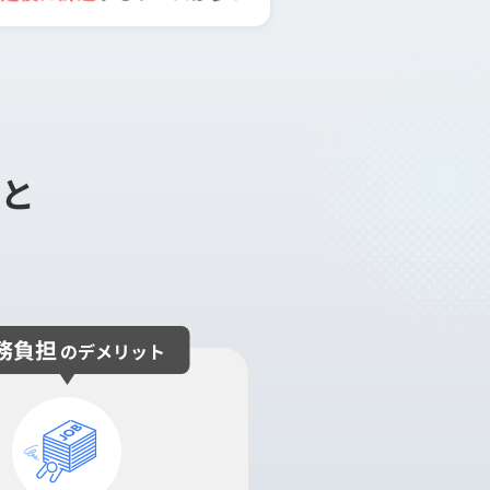
と
務負担
のデメリット