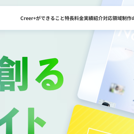
Creer+ができること
特長
料金
実績紹介
対応領域
制作