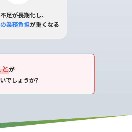
材不足が長期化し、
員の業務負担
が重くなる
こと
が
いでしょうか?