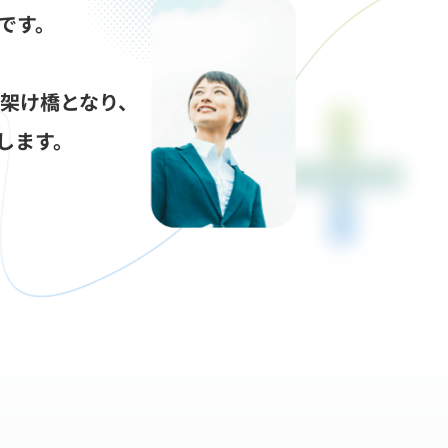
です。
な架け橋となり、
します。