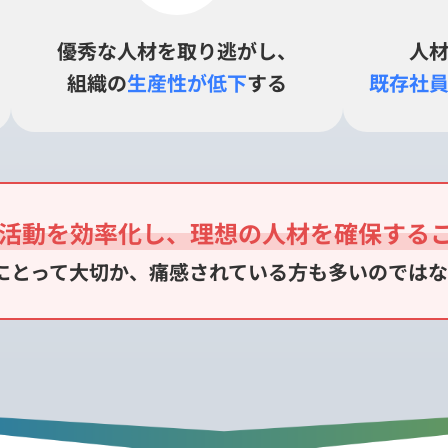
優秀な人材を取り逃がし、
人
組織の
生産性が低下
する
既存社
活動を効率化し、
理想の人材を確保する
にとって大切か、
痛感されている方も
多いのではな